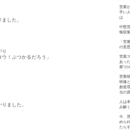
営業
手い
は
ぎました。
中堅
報収
「営
の意
がり
営業
ロウ！ぶつかるだろう」
あっ
業”の
営業
研修
創造
当の
人は
かりました。
み解
今、
めら
たらす