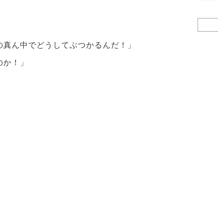
検
索:
の真ん中でどうしてぶつかるんだ！」
のか！」