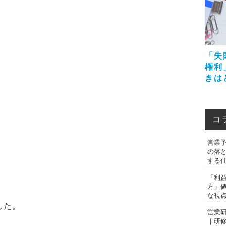
「失
権利
きは
コ
営業
の落
する
「利
方」
な視
した。
営業
｜研