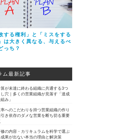
敗する権利」と「ミスをする
」は大きく異なる、与えるべ
どっち？
ラム最新記事
予算が未達に終わる組織に共通する3つ
とし穴｜多くの営業組織が見落す「達成
仕組み」
益率へのこだわりを持つ営業組織の作り
値引き依存のダメな営業を断ち切る重要
点
研修の内容・カリキュラムを科学で選ぶ
修成果が出ない本当の理由と解決策