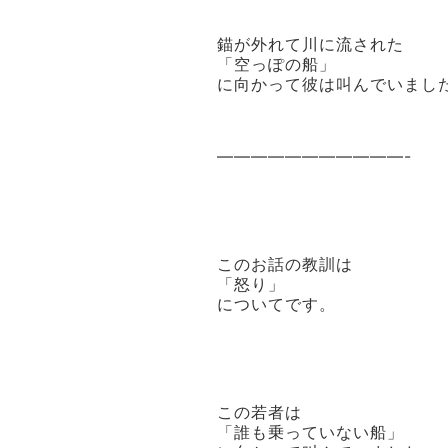
錨が外れて川に流された
「空っぽの船」
に向かって彼は叫んでいまし
———————————-
このお話の教訓は
「怒り」
についてです。
この若者は
「誰も乗っていない船」