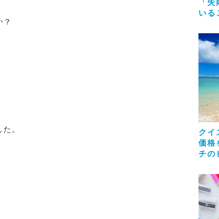
「失
いる
か？
した。
クイ
価格
チの
。