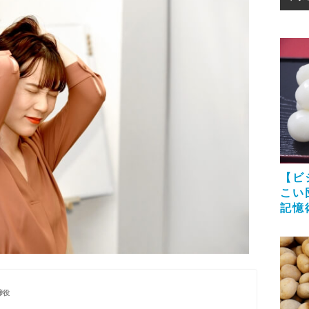
【ビ
こい
記憶
締役