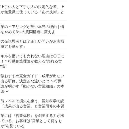
が上手い人と下手な人の決定的な差、上
人が無意識に使っている「あの技術」と
営業のヒアリングが浅い本当の理由｜情
集をやめて3つの質問構造に変えよ
業の仮説思考とは？正しい問いがお客様
思決定を動かす」
スキルを磨いても売れない理由は〇〇に
た！？行動創造理論が教える”売れる営
本質
研修おすすめ完全ガイド｜成果が出ない
と出る研修、決定的な違いとは 〜行動
理論が明かす「動かない営業組織」の本
原因〜
本能レベルで損失を嫌う、認知科学で読
く「成果が出る営業」と営業研修の本質
営業には『営業体験』を創出する力が求
れている、お客様は“営業として何をも
か”を見ている