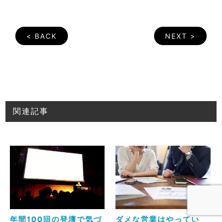
< BACK
NEXT >
関連記事
年間100回の登壇で気づ
ダメな営業はやってい