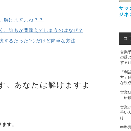
サッ
ジネ
は解けますよね？？
く、誰もが間違えてしまうのはなぜ？
コ
抗するたった1つだけど簡単な方法
営業
の落
する
「利
方」
な視
す。あなたは解けますよ
営業
｜研
営業
手い
は
ります。
中堅