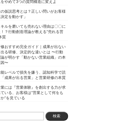
集をやめて3つの質問構造に変えよ
業の仮説思考とは？正しい問いがお客様
思決定を動かす」
スキルを磨いても売れない理由は〇〇に
た！？行動創造理論が教える”売れる営
本質
研修おすすめ完全ガイド｜成果が出ない
と出る研修、決定的な違いとは 〜行動
理論が明かす「動かない営業組織」の本
原因〜
本能レベルで損失を嫌う、認知科学で読
く「成果が出る営業」と営業研修の本質
営業には『営業体験』を創出する力が求
れている、お客様は“営業として何をも
か”を見ている