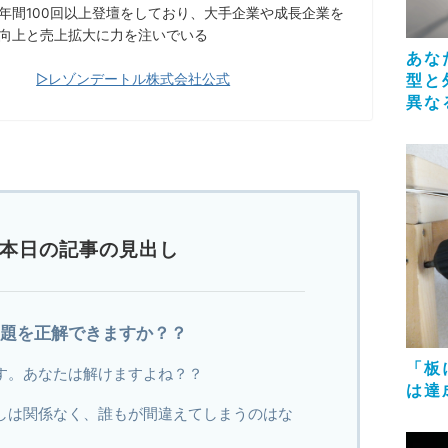
年間100回以上登壇をしており、大手企業や成長企業を
向上と売上拡大に力を注いでいる
あな
型と
▷レゾンデートル株式会社公式
異な
本日の記事の見出し
問題を正解できますか？？
「板
す。あなたは解けますよね？？
は達
しは関係なく、誰もが間違えてしまうのはな