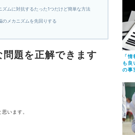
ニズムに対抗するたった1つだけど簡単な方法
脳のメカニズムを先回りする
な問題を正解できます
「情
も良
の事
と思います。