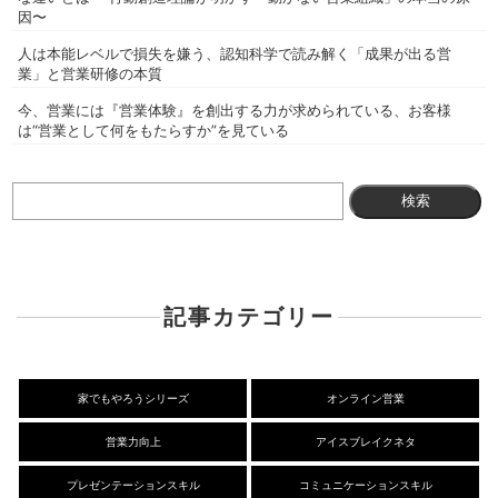
因〜
人は本能レベルで損失を嫌う、認知科学で読み解く「成果が出る営
業」と営業研修の本質
今、営業には『営業体験』を創出する力が求められている、お客様
は“営業として何をもたらすか”を見ている
検
索:
記事カテゴリー
家でもやろうシリーズ
オンライン営業
営業力向上
アイスブレイクネタ
プレゼンテーションスキル
コミュニケーションスキル