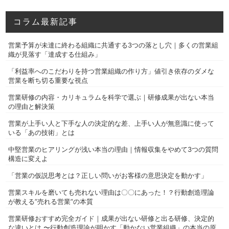
コラム最新記事
営業予算が未達に終わる組織に共通する3つの落とし穴｜多くの営業組
織が見落す「達成する仕組み」
「利益率へのこだわりを持つ営業組織の作り方」値引き依存のダメな
営業を断ち切る重要な視点
営業研修の内容・カリキュラムを科学で選ぶ｜研修成果が出ない本当
の理由と解決策
営業が上手い人と下手な人の決定的な差、上手い人が無意識に使って
いる「あの技術」とは
中堅営業のヒアリングが浅い本当の理由｜情報収集をやめて3つの質問
構造に変えよ
「営業の仮説思考とは？正しい問いがお客様の意思決定を動かす」
営業スキルを磨いても売れない理由は〇〇にあった！？行動創造理論
が教える”売れる営業”の本質
営業研修おすすめ完全ガイド｜成果が出ない研修と出る研修、決定的
な違いとは 〜行動創造理論が明かす「動かない営業組織」の本当の原