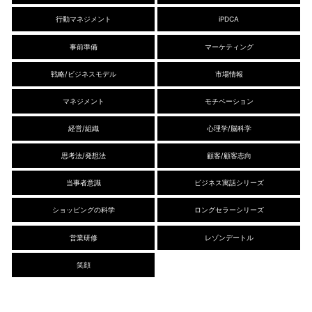
行動マネジメント
iPDCA
事前準備
マーケティング
戦略/ビジネスモデル
市場情報
マネジメント
モチベーション
経営/組織
心理学/脳科学
思考法/発想法
顧客/顧客志向
当事者意識
ビジネス寓話シリーズ
ショッピングの科学
ロングセラーシリーズ
営業研修
レゾンデートル
笑顔