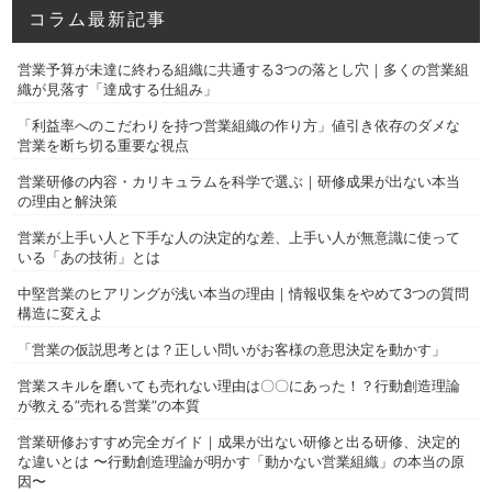
コラム最新記事
営業予算が未達に終わる組織に共通する3つの落とし穴｜多くの営業組
織が見落す「達成する仕組み」
「利益率へのこだわりを持つ営業組織の作り方」値引き依存のダメな
営業を断ち切る重要な視点
営業研修の内容・カリキュラムを科学で選ぶ｜研修成果が出ない本当
の理由と解決策
営業が上手い人と下手な人の決定的な差、上手い人が無意識に使って
いる「あの技術」とは
中堅営業のヒアリングが浅い本当の理由｜情報収集をやめて3つの質問
構造に変えよ
「営業の仮説思考とは？正しい問いがお客様の意思決定を動かす」
営業スキルを磨いても売れない理由は〇〇にあった！？行動創造理論
が教える”売れる営業”の本質
営業研修おすすめ完全ガイド｜成果が出ない研修と出る研修、決定的
な違いとは 〜行動創造理論が明かす「動かない営業組織」の本当の原
因〜