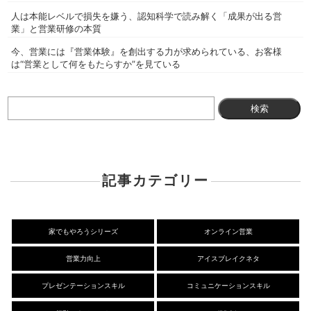
人は本能レベルで損失を嫌う、認知科学で読み解く「成果が出る営
業」と営業研修の本質
今、営業には『営業体験』を創出する力が求められている、お客様
は“営業として何をもたらすか”を見ている
検
索:
記事カテゴリー
家でもやろうシリーズ
オンライン営業
営業力向上
アイスブレイクネタ
プレゼンテーションスキル
コミュニケーションスキル