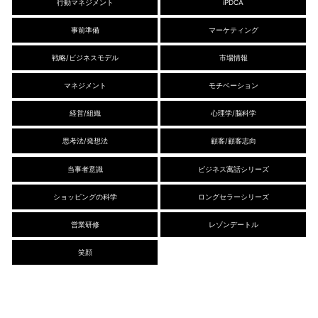
行動マネジメント
iPDCA
事前準備
マーケティング
戦略/ビジネスモデル
市場情報
マネジメント
モチベーション
経営/組織
心理学/脳科学
思考法/発想法
顧客/顧客志向
当事者意識
ビジネス寓話シリーズ
ショッピングの科学
ロングセラーシリーズ
営業研修
レゾンデートル
笑顔