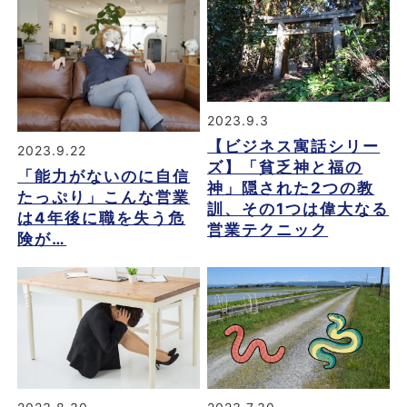
2023.9.3
【ビジネス寓話シリー
2023.9.22
ズ】「貧乏神と福の
「能力がないのに自信
神」隠された2つの教
たっぷり」こんな営業
訓、その1つは偉大なる
は4年後に職を失う危
営業テクニック
険が…