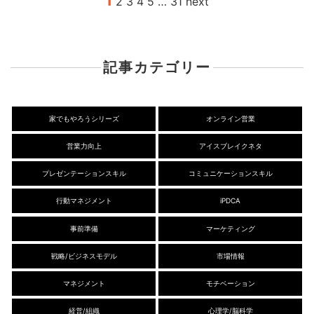
1
2
3
4
5
…
31
next
記事カテゴリー
家でもやろうシリーズ
オンライン営業
営業力向上
アイスブレイクネタ
プレゼンテーションスキル
コミュニケーションスキル
行動マネジメント
iPDCA
事前準備
マーケティング
戦略/ビジネスモデル
市場情報
マネジメント
モチベーション
経営/組織
心理学/脳科学