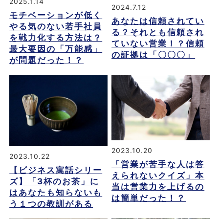
2025.1.14
2024.7.12
モチベーションが低く
あなたは信頼されてい
やる気のない若手社員
る？それとも信頼され
を戦力化する方法は？
ていない営業！？信頼
最大要因の「万能感」
の証拠は「〇〇〇」
が問題だった！？
2023.10.20
2023.10.22
「営業が苦手な人は答
【ビジネス寓話シリー
えられないクイズ」本
ズ】「3杯のお茶」に
当は営業力を上げるの
はあなたも知らないも
は簡単だった！？
う１つの教訓がある