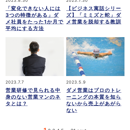
2023.8.30
2023.7.30
「変化できない人には
【ビジネス寓話シリー
3つの特徴がある」ダ
ズ】「ミミズと蛇」ダ
メ社員をたった1か月で
メ営業を脱却する教訓
平均にする方法
2023.7.7
2023.5.9
営業研修で見られる中
ダメ営業はプロのトレ
身のない営業マンのネ
ーニングの本質を知ら
タとは？
ないから売上があがら
ない