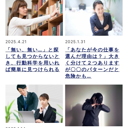
2025.4.21
2025.1.31
「無い、無い…」と探
「あなたが今の仕事を
しても見つからないと
選んだ理由は？」大き
き、行動科学を用いれ
く分けて２つあります
ば簡単に見つけられる
が〇〇のパターンだと
危険かも…