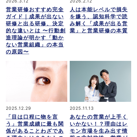
2026.3.12
2026.2.12
営業研修おすすめ完全
人は本能レベルで損失
ガイド｜成果が出ない
を嫌う、認知科学で読
研修と出る研修、決定
み解く「成果が出る営
的な違いとは 〜行動創
業」と営業研修の本質
造理論が明かす「動か
ない営業組織」の本当
の原因〜
2025.12.29
2025.11.13
「目は口程に物を言
あなたの営業が上手く
う」営業成績に最も関
いかない！？理由はレ
係があることわざであ
モン市場を生み出す情