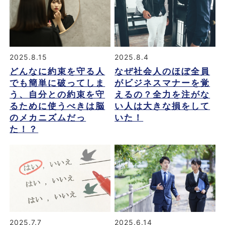
2025.8.15
2025.8.4
どんなに約束を守る人
なぜ社会人のほぼ全員
でも簡単に破ってしま
がビジネスマナーを覚
う、自分との約束を守
えるの？全力を注がな
るために使うべきは脳
い人は大きな損をして
のメカニズムだっ
いた！
た！？
2025.7.7
2025.6.14