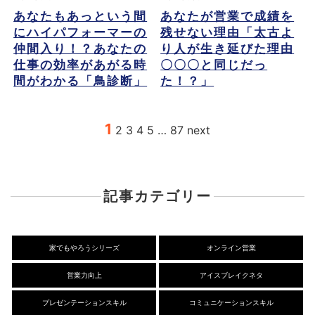
あなたもあっという間
あなたが営業で成績を
にハイパフォーマーの
残せない理由「太古よ
仲間入り！？あなたの
り人が生き延びた理由
仕事の効率があがる時
〇〇〇と同じだっ
間がわかる「鳥診断」
た！？」
1
2
3
4
5
…
87
next
記事カテゴリー
家でもやろうシリーズ
オンライン営業
営業力向上
アイスブレイクネタ
プレゼンテーションスキル
コミュニケーションスキル