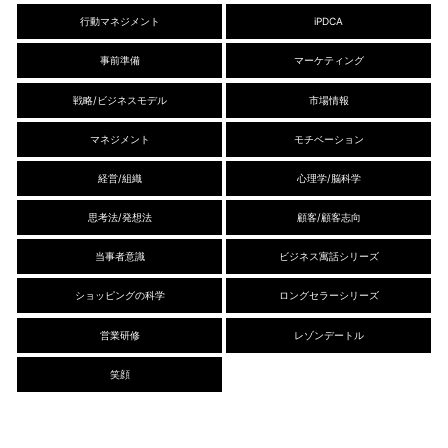
行動マネジメント
iPDCA
事前準備
マーケティング
戦略/ビジネスモデル
市場情報
マネジメント
モチベーション
経営/組織
心理学/脳科学
思考法/発想法
顧客/顧客志向
当事者意識
ビジネス寓話シリーズ
ショッピングの科学
ロングセラーシリーズ
営業研修
レゾンデートル
笑顔