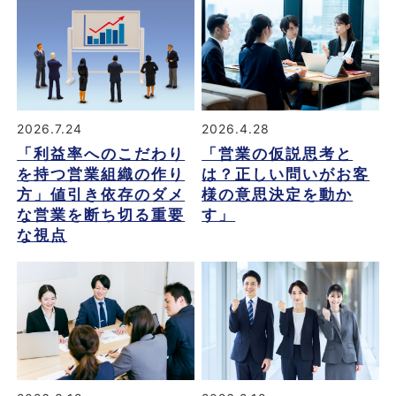
2026.7.24
2026.4.28
「利益率へのこだわり
「営業の仮説思考と
を持つ営業組織の作り
は？正しい問いがお客
方」値引き依存のダメ
様の意思決定を動か
な営業を断ち切る重要
す」
な視点