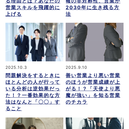
る理由とは？あなたの
報の非対称性、営業が
営業スキルを飛躍的に
2030年に生き残る方
上げる
法
2025.10.3
2025.9.10
問題解決をするときに
善い営業より悪い営業
ほとんどの人が行って
のほうが営業成績が上
いる分析は逆効果だっ
がる！？「天使より悪
た！？一番効果的な方
魔が強い」を知る営業
法はなんと「〇〇」す
のチカラ
ること