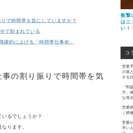
衝撃
振りで時間帯を気にしていますか？
はニ
い！
1分で刻まれている
飛躍的に上げる「時間帯仕事術」
コ
営業
の落
仕事の割り振りで時間帯を気
する
「利
方」
な視
営業
｜研
ているでしょうか？
営業
異なります。
手い