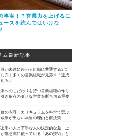
の事実！？営業力を上げるに
ュースを読んではいけな
？
ラム最新記事
予算が未達に終わる組織に共通する3つ
とし穴｜多くの営業組織が見落す「達成
仕組み」
益率へのこだわりを持つ営業組織の作り
値引き依存のダメな営業を断ち切る重要
点
研修の内容・カリキュラムを科学で選ぶ
修成果が出ない本当の理由と解決策
が上手い人と下手な人の決定的な差、上
人が無意識に使っている「あの技術」と