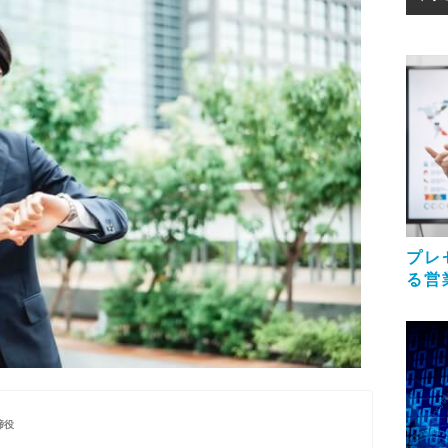
プレ
る営
締役