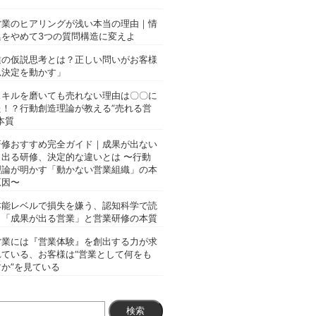
営業のヒアリングが浅い本当の理由｜情
集をやめて3つの質問構造に変えよ
業の仮説思考とは？正しい問いがお客様
思決定を動かす」
スキルを磨いても売れない理由は〇〇に
た！？行動創造理論が教える”売れる営
本質
研修おすすめ完全ガイド｜成果が出ない
と出る研修、決定的な違いとは 〜行動
理論が明かす「動かない営業組織」の本
原因〜
本能レベルで損失を嫌う、認知科学で読
く「成果が出る営業」と営業研修の本質
営業には『営業体験』を創出する力が求
れている、お客様は“営業として何をも
か”を見ている