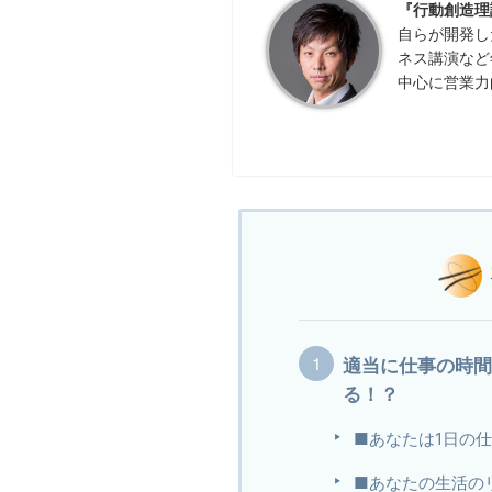
『行動創造理
自らが開発し
ネス講演など
中心に営業力
適当に仕事の時
る！？
■あなたは1日の
■あなたの生活のリ