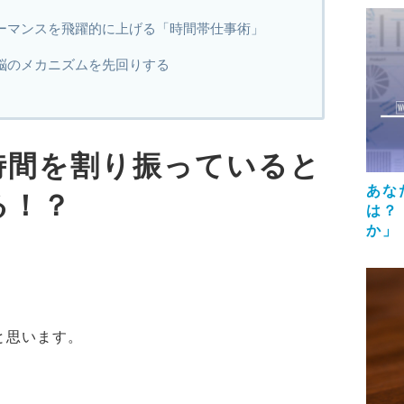
ーマンスを飛躍的に上げる「時間帯仕事術」
脳のメカニズムを先回りする
時間を割り振っていると
あな
る！？
は？
か」
と思います。