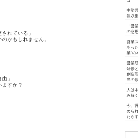
は
中堅
報収
「営
の意
定されている」
いのかもしれません。
営業
あっ
業”の
営業
研修
創造
自由」
当の
いますか？
人は
み解
今、
めら
たらす
。
検