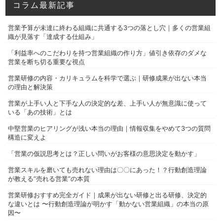
コラム最新記事
営業予算が未達に終わる組織に共通する3つの落とし穴｜多くの営業組
織が見落す「達成する仕組み」
「利益率へのこだわりを持つ営業組織の作り方」値引き依存のダメな
営業を断ち切る重要な視点
営業研修の内容・カリキュラムを科学で選ぶ｜研修成果が出ない本当
の理由と解決策
営業が上手い人と下手な人の決定的な差、上手い人が無意識に使って
いる「あの技術」とは
中堅営業のヒアリングが浅い本当の理由｜情報収集をやめて3つの質問
構造に変えよ
「営業の仮説思考とは？正しい問いがお客様の意思決定を動かす」
営業スキルを磨いても売れない理由は〇〇にあった！？行動創造理論
が教える”売れる営業”の本質
営業研修おすすめ完全ガイド｜成果が出ない研修と出る研修、決定的
な違いとは 〜行動創造理論が明かす「動かない営業組織」の本当の原
因〜