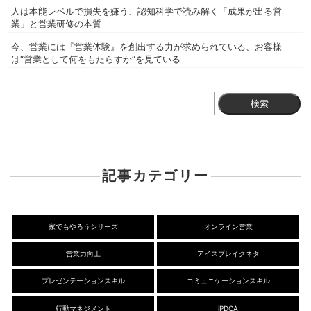
人は本能レベルで損失を嫌う、認知科学で読み解く「成果が出る営
業」と営業研修の本質
今、営業には『営業体験』を創出する力が求められている、お客様
は“営業として何をもたらすか”を見ている
検
索:
記事カテゴリー
家でもやろうシリーズ
オンライン営業
営業力向上
アイスブレイクネタ
プレゼンテーションスキル
コミュニケーションスキル
行動マネジメント
iPDCA