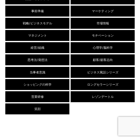
事前準備
マーケティング
戦略/ビジネスモデル
市場情報
マネジメント
モチベーション
経営/組織
心理学/脳科学
思考法/発想法
顧客/顧客志向
当事者意識
ビジネス寓話シリーズ
ショッピングの科学
ロングセラーシリーズ
営業研修
レゾンデートル
笑顔