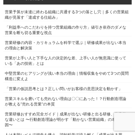
営業予算が未達に終わる組織に共通する3つの落とし穴｜多くの営業組
織が見落す「達成する仕組み」
「利益率へのこだわりを持つ営業組織の作り方」値引き依存のダメな
営業を断ち切る重要な視点
営業研修の内容・カリキュラムを科学で選ぶ｜研修成果が出ない本当
の理由と解決策
営業が上手い人と下手な人の決定的な差、上手い人が無意識に使って
いる「あの技術」とは
中堅営業のヒアリングが浅い本当の理由｜情報収集をやめて3つの質問
構造に変えよ
「営業の仮説思考とは？正しい問いがお客様の意思決定を動かす」
営業スキルを磨いても売れない理由は〇〇にあった！？行動創造理論
が教える”売れる営業”の本質
営業研修おすすめ完全ガイド｜成果が出ない研修と出る研修、決定的
な違いとは 〜行動創造理論が明かす「動かない営業組織」の本当の原
因〜
人は本能レベルで損失を嫌う、認知科学で読み解く「成果が出る営