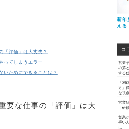
新年
える
コ
の「評価」は大丈夫？
やってしまうエラー
営業
の落
ないためにできることは？
する
「利
方」
な視
営業
重要な仕事の「評価」は大
｜研
営業
手い
は