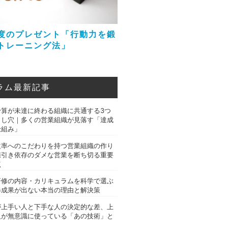
度のプレゼント「行動力を鍛
トレーニング法」
ラム最新記事
予算が未達に終わる組織に共通する3つ
とし穴｜多くの営業組織が見落す「達成
仕組み」
益率へのこだわりを持つ営業組織の作り
値引き依存のダメな営業を断ち切る重要
点
研修の内容・カリキュラムを科学で選ぶ
修成果が出ない本当の理由と解決策
が上手い人と下手な人の決定的な差、上
人が無意識に使っている「あの技術」と