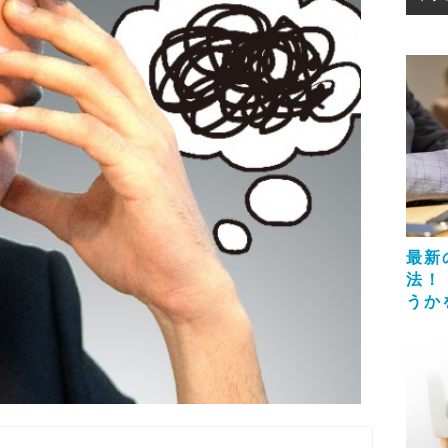
最新
法！
うか