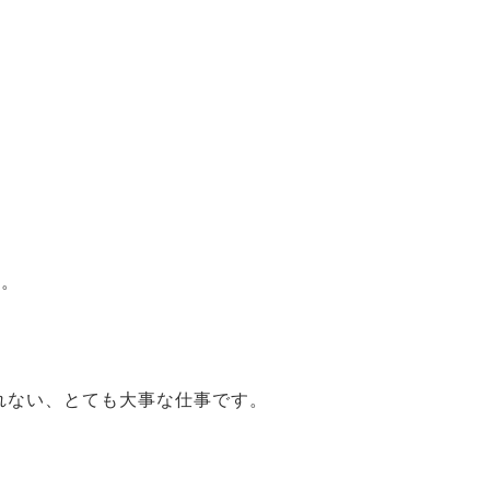
索:
。
す。
れない、とても大事な仕事です。