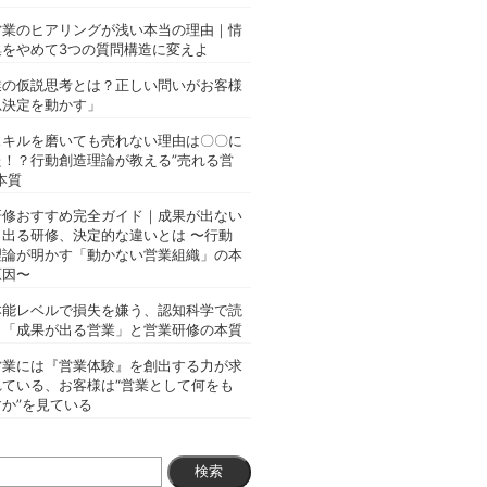
営業のヒアリングが浅い本当の理由｜情
集をやめて3つの質問構造に変えよ
業の仮説思考とは？正しい問いがお客様
思決定を動かす」
スキルを磨いても売れない理由は〇〇に
た！？行動創造理論が教える”売れる営
本質
研修おすすめ完全ガイド｜成果が出ない
と出る研修、決定的な違いとは 〜行動
理論が明かす「動かない営業組織」の本
原因〜
本能レベルで損失を嫌う、認知科学で読
く「成果が出る営業」と営業研修の本質
営業には『営業体験』を創出する力が求
れている、お客様は“営業として何をも
か”を見ている