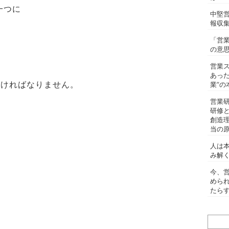
一つに
中堅
報収
「営
の意
営業
あっ
なければなりません。
業”の
営業
研修
創造
当の
人は
み解
今、
めら
たらす
検