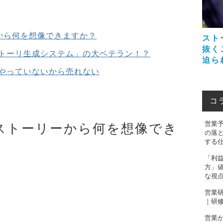
から何を想像できますか？
スト
抜く
トーリ生成システム」の大ベテラン！？
迫ら
やっていないから売れない
コ
営業
ストーリーから何を想像でき
の落
する
「利
方」
な視
営業
｜研
営業