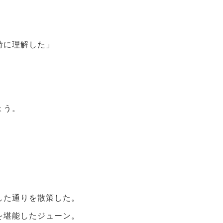
時に理解した」
ょう。
した通りを散策した。
を堪能したジューン。