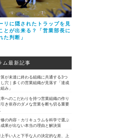
ーリに隠されたトラップを見
ことが出来る？「営業部長に
れた判断」
ラム最新記事
予算が未達に終わる組織に共通する3つ
とし穴｜多くの営業組織が見落す「達成
仕組み」
益率へのこだわりを持つ営業組織の作り
値引き依存のダメな営業を断ち切る重要
点
研修の内容・カリキュラムを科学で選ぶ
修成果が出ない本当の理由と解決策
が上手い人と下手な人の決定的な差、上