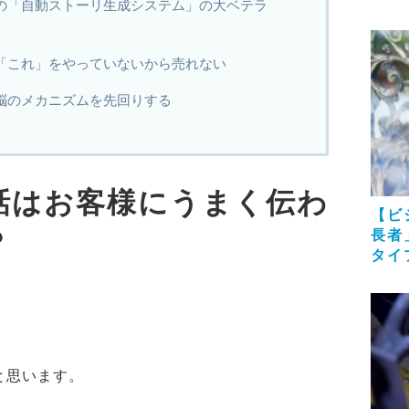
の「自動ストーリ生成システム」の大ベテラ
「これ」をやっていないから売れない
脳のメカニズムを先回りする
話はお客様にうまく伝わ
【ビ
？
長者
タイ
と思います。