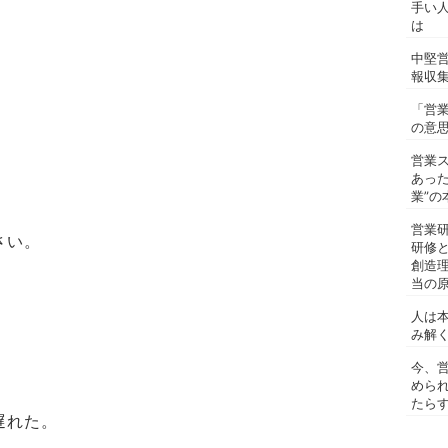
手い
は
中堅
報収
「営
の意
営業
あっ
業”の
営業
さい。
研修
創造
当の
人は
み解
今、
めら
たらす
遅れた。