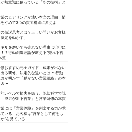
人が無意識に使っている「あの技術」と
営業のヒアリングが浅い本当の理由｜情
集をやめて3つの質問構造に変えよ
業の仮説思考とは？正しい問いがお客様
思決定を動かす」
スキルを磨いても売れない理由は〇〇に
た！？行動創造理論が教える”売れる営
本質
研修おすすめ完全ガイド｜成果が出ない
と出る研修、決定的な違いとは 〜行動
理論が明かす「動かない営業組織」の本
原因〜
本能レベルで損失を嫌う、認知科学で読
く「成果が出る営業」と営業研修の本質
営業には『営業体験』を創出する力が求
れている、お客様は“営業として何をも
か”を見ている