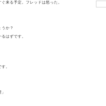
すぐ来る予定。フレッドは怒った。
検
索:
ょうか？
かるはずです。
です。
理」