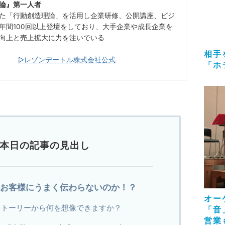
論』第一人者
た「行動創造理論」を活用し企業研修、公開講座、ビジ
年間100回以上登壇をしており、大手企業や成長企業を
向上と売上拡大に力を注いでいる
相手
▷レゾンデートル株式会社公式
「ホ
本日の記事の見出し
はお客様にうまく伝わらないのか！？
オー
ストーリーから何を想像できますか？
「音
営業