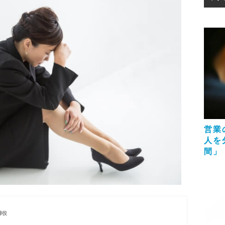
営業
人を
間」
締役