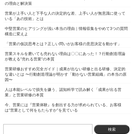
の理由と解決策
営業が上手い人と下手な人の決定的な差、上手い人が無意識に使って
いる「あの技術」とは
中堅営業のヒアリングが浅い本当の理由｜情報収集をやめて3つの質問
構造に変えよ
「営業の仮説思考とは？正しい問いがお客様の意思決定を動かす」
営業スキルを磨いても売れない理由は〇〇にあった！？行動創造理論
が教える”売れる営業”の本質
営業研修おすすめ完全ガイド｜成果が出ない研修と出る研修、決定的
な違いとは 〜行動創造理論が明かす「動かない営業組織」の本当の原
因〜
人は本能レベルで損失を嫌う、認知科学で読み解く「成果が出る営
業」と営業研修の本質
今、営業には『営業体験』を創出する力が求められている、お客様
は“営業として何をもたらすか”を見ている
検
索: