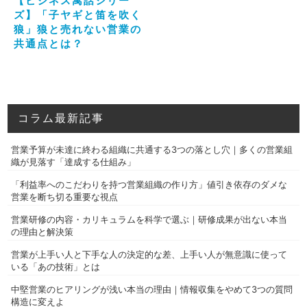
【ビジネス寓話シリー
ズ】「子ヤギと笛を吹く
狼」狼と売れない営業の
共通点とは？
コラム最新記事
営業予算が未達に終わる組織に共通する3つの落とし穴｜多くの営業組
織が見落す「達成する仕組み」
「利益率へのこだわりを持つ営業組織の作り方」値引き依存のダメな
営業を断ち切る重要な視点
営業研修の内容・カリキュラムを科学で選ぶ｜研修成果が出ない本当
の理由と解決策
営業が上手い人と下手な人の決定的な差、上手い人が無意識に使って
いる「あの技術」とは
中堅営業のヒアリングが浅い本当の理由｜情報収集をやめて3つの質問
構造に変えよ