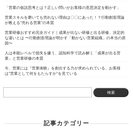
「営業の仮説思考とは？正しい問いがお客様の意思決定を動かす」
営業スキルを磨いても売れない理由は〇〇にあった！？行動創造理論
が教える”売れる営業”の本質
営業研修おすすめ完全ガイド｜成果が出ない研修と出る研修、決定的
な違いとは 〜行動創造理論が明かす「動かない営業組織」の本当の原
因〜
人は本能レベルで損失を嫌う、認知科学で読み解く「成果が出る営
業」と営業研修の本質
今、営業には『営業体験』を創出する力が求められている、お客様
は“営業として何をもたらすか”を見ている
検
索:
記事カテゴリー