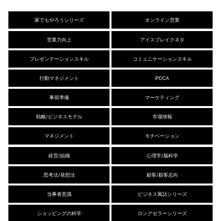
家でもやろうシリーズ
オンライン営業
営業力向上
アイスブレイクネタ
プレゼンテーションスキル
コミュニケーションスキル
行動マネジメント
iPDCA
事前準備
マーケティング
戦略/ビジネスモデル
市場情報
マネジメント
モチベーション
経営/組織
心理学/脳科学
思考法/発想法
顧客/顧客志向
当事者意識
ビジネス寓話シリーズ
ショッピングの科学
ロングセラーシリーズ