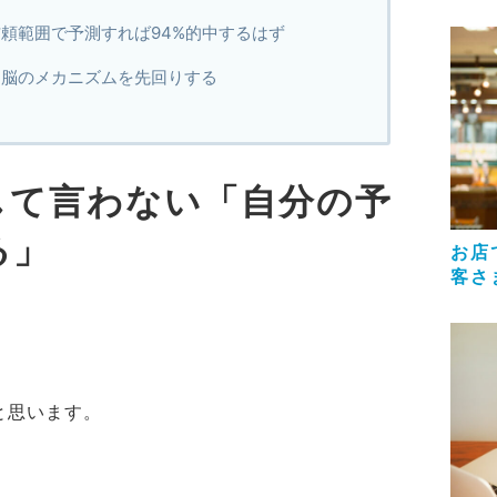
頼範囲で予測すれば94%的中するはず
は脳のメカニズムを先回りする
して言わない「自分の予
る」
お店
客さ
と思います。