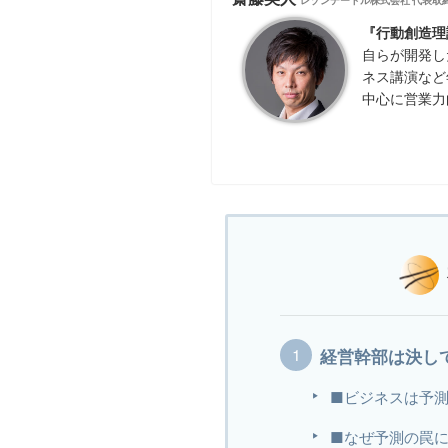
レゾンデートル株式会社 代表取
『行動創造理
自らが開発し
ネス講演など
中心に営業力
経営幹部は決し
■ビジネスは予
■なぜ予測の罠