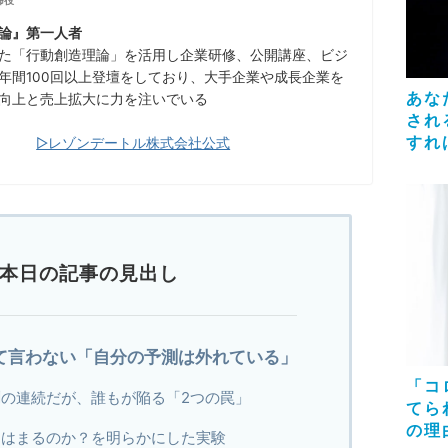
締役
論』第一人者
た「行動創造理論」を活用し企業研修、公開講座、ビジ
年間100回以上登壇をしており、大手企業や成長企業を
あな
向上と売上拡大に力を注いでいる
され
すれ
▷レゾンデートル株式会社公式
本日の記事の見出し
て言わない「自分の予測は外れている」
「コ
測の連続だが、誰もが陥る「2つの罠」
てら
の理
にはまるのか？を明らかにした実験