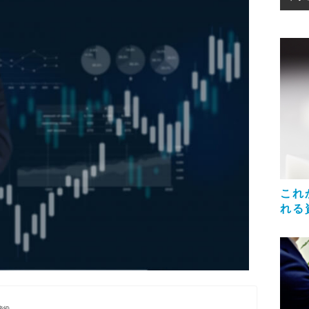
これ
れる