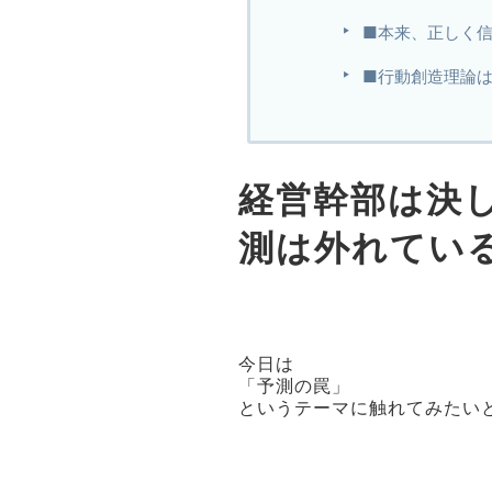
■本来、正しく信
■行動創造理論
経営幹部は決
測は外れてい
今日は
「予測の罠」
というテーマに触れてみたい