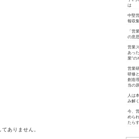
は
中堅
報収
「営
の意
営業
あっ
業”の
営業
研修
創造
当の
人は
み解
今、
めら
たらす
してありません。