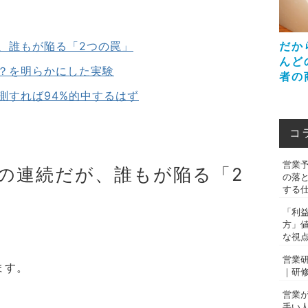
、誰もが陥る「2つの罠」
だか
んど
？を明らかにした実験
者の
測すれば94%的中するはず
コ
営業
の連続だが、誰もが陥る「2
の落
する
「利
方」
な視
営業
ます。
｜研
営業
手い