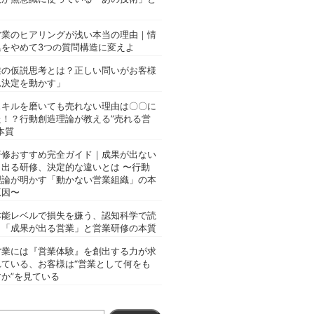
営業のヒアリングが浅い本当の理由｜情
集をやめて3つの質問構造に変えよ
業の仮説思考とは？正しい問いがお客様
思決定を動かす」
スキルを磨いても売れない理由は〇〇に
た！？行動創造理論が教える”売れる営
本質
研修おすすめ完全ガイド｜成果が出ない
と出る研修、決定的な違いとは 〜行動
理論が明かす「動かない営業組織」の本
原因〜
本能レベルで損失を嫌う、認知科学で読
く「成果が出る営業」と営業研修の本質
営業には『営業体験』を創出する力が求
れている、お客様は“営業として何をも
か”を見ている