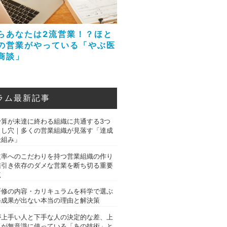
らあなたは2流営業！？ほと
の営業がやっている「やぶ医
商談」
ラム最新記事
予算が未達に終わる組織に共通する3つ
とし穴｜多くの営業組織が見落す「達成
仕組み」
益率へのこだわりを持つ営業組織の作り
値引き依存のダメな営業を断ち切る重要
点
研修の内容・カリキュラムを科学で選ぶ
修成果が出ない本当の理由と解決策
が上手い人と下手な人の決定的な差、上
人が無意識に使っている「あの技術」と