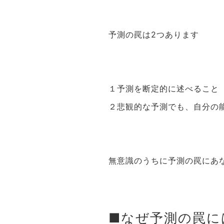
予測の罠は2つあります
１予測を断定的に述べること
２悲観的な予測でも、自分の
無意識のうちに予測の罠にあ
■なぜ予測の罠に