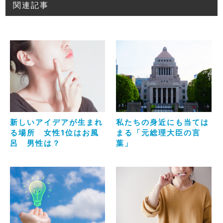
関連記事
新しいアイデアが生まれ
私たちの身近にも当ては
る場所 女性1位はお風
まる「元総理大臣の言
呂 男性は？
葉」