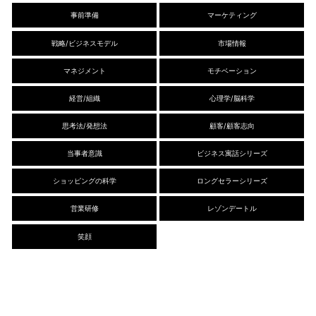
事前準備
マーケティング
戦略/ビジネスモデル
市場情報
マネジメント
モチベーション
経営/組織
心理学/脳科学
思考法/発想法
顧客/顧客志向
当事者意識
ビジネス寓話シリーズ
ショッピングの科学
ロングセラーシリーズ
営業研修
レゾンデートル
笑顔