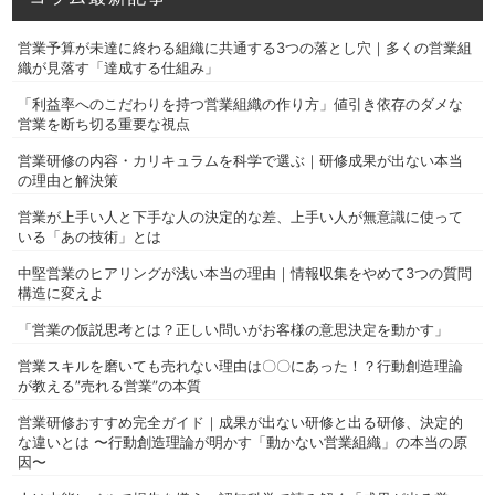
営業予算が未達に終わる組織に共通する3つの落とし穴｜多くの営業組
織が見落す「達成する仕組み」
「利益率へのこだわりを持つ営業組織の作り方」値引き依存のダメな
営業を断ち切る重要な視点
営業研修の内容・カリキュラムを科学で選ぶ｜研修成果が出ない本当
の理由と解決策
営業が上手い人と下手な人の決定的な差、上手い人が無意識に使って
いる「あの技術」とは
中堅営業のヒアリングが浅い本当の理由｜情報収集をやめて3つの質問
構造に変えよ
「営業の仮説思考とは？正しい問いがお客様の意思決定を動かす」
営業スキルを磨いても売れない理由は〇〇にあった！？行動創造理論
が教える”売れる営業”の本質
営業研修おすすめ完全ガイド｜成果が出ない研修と出る研修、決定的
な違いとは 〜行動創造理論が明かす「動かない営業組織」の本当の原
因〜