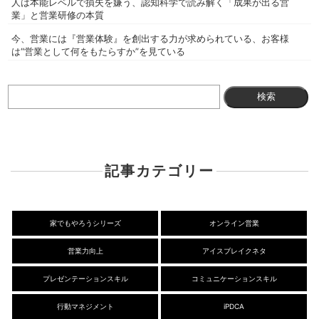
人は本能レベルで損失を嫌う、認知科学で読み解く「成果が出る営
業」と営業研修の本質
今、営業には『営業体験』を創出する力が求められている、お客様
は“営業として何をもたらすか”を見ている
検
索:
記事カテゴリー
家でもやろうシリーズ
オンライン営業
営業力向上
アイスブレイクネタ
プレゼンテーションスキル
コミュニケーションスキル
行動マネジメント
iPDCA