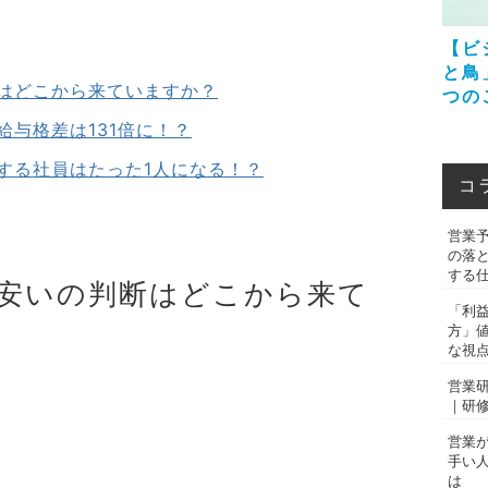
【ビ
と鳥
はどこから来ていますか？
つの
与格差は131倍に！？
する社員はたった1人になる！？
コ
営業
の落
する
安いの判断はどこから来て
「利
方」
な視
営業
｜研
営業
手い
は