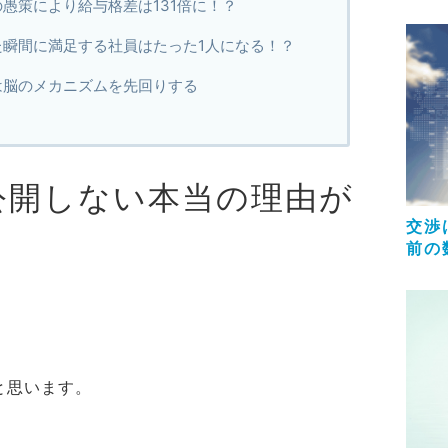
愚策により給与格差は131倍に！？
た瞬間に満足する社員はたった1人になる！？
は脳のメカニズムを先回りする
公開しない本当の理由が
交渉
前の
と思います。