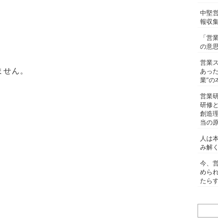
中堅
報収
「営
の意
営業
ません。
あっ
業”の
営業
研修
創造
当の
人は
み解
今、
めら
たらす
検