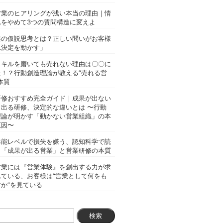
営業のヒアリングが浅い本当の理由｜情
集をやめて3つの質問構造に変えよ
業の仮説思考とは？正しい問いがお客様
思決定を動かす」
スキルを磨いても売れない理由は〇〇に
た！？行動創造理論が教える”売れる営
本質
研修おすすめ完全ガイド｜成果が出ない
と出る研修、決定的な違いとは 〜行動
理論が明かす「動かない営業組織」の本
原因〜
本能レベルで損失を嫌う、認知科学で読
く「成果が出る営業」と営業研修の本質
営業には『営業体験』を創出する力が求
れている、お客様は“営業として何をも
か”を見ている