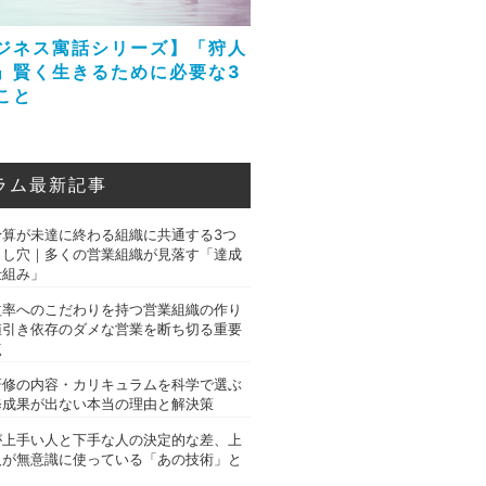
ジネス寓話シリーズ】「狩人
」賢く生きるために必要な3
こと
ラム最新記事
予算が未達に終わる組織に共通する3つ
とし穴｜多くの営業組織が見落す「達成
仕組み」
益率へのこだわりを持つ営業組織の作り
値引き依存のダメな営業を断ち切る重要
点
研修の内容・カリキュラムを科学で選ぶ
修成果が出ない本当の理由と解決策
が上手い人と下手な人の決定的な差、上
人が無意識に使っている「あの技術」と