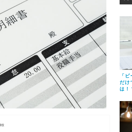
「ビ
だけ
は！
締役