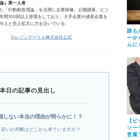
論』第一人者
た「行動創造理論」を活用し企業研修、公開講座、ビジ
年間100回以上登壇をしており、大手企業や成長企業を
向上と売上拡大に力を注いでいる
誰も
ーか
▷レゾンデートル株式会社公式
ムに
本日の記事の見出し
開しない本当の理由が明らかに！？
【ビ
ソー
、安いの判断はどこから来ていますか？
営業