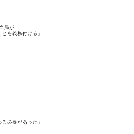
制当局が
ことを義務付ける」
。
める必要があった」