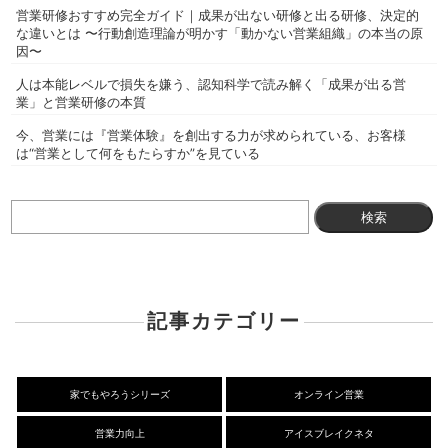
営業研修おすすめ完全ガイド｜成果が出ない研修と出る研修、決定的
な違いとは 〜行動創造理論が明かす「動かない営業組織」の本当の原
因〜
人は本能レベルで損失を嫌う、認知科学で読み解く「成果が出る営
業」と営業研修の本質
今、営業には『営業体験』を創出する力が求められている、お客様
は“営業として何をもたらすか”を見ている
検
索:
記事カテゴリー
家でもやろうシリーズ
オンライン営業
営業力向上
アイスブレイクネタ