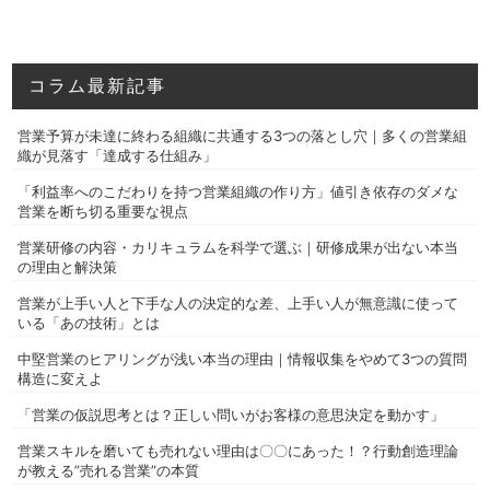
コラム最新記事
営業予算が未達に終わる組織に共通する3つの落とし穴｜多くの営業組
織が見落す「達成する仕組み」
「利益率へのこだわりを持つ営業組織の作り方」値引き依存のダメな
営業を断ち切る重要な視点
営業研修の内容・カリキュラムを科学で選ぶ｜研修成果が出ない本当
の理由と解決策
営業が上手い人と下手な人の決定的な差、上手い人が無意識に使って
いる「あの技術」とは
中堅営業のヒアリングが浅い本当の理由｜情報収集をやめて3つの質問
構造に変えよ
「営業の仮説思考とは？正しい問いがお客様の意思決定を動かす」
営業スキルを磨いても売れない理由は〇〇にあった！？行動創造理論
が教える”売れる営業”の本質