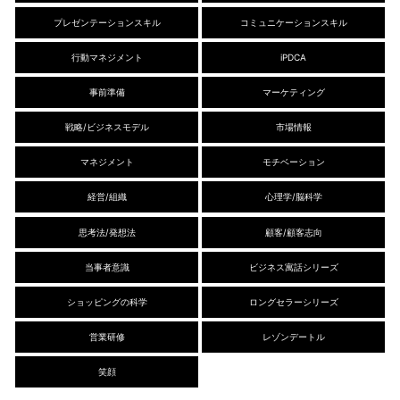
プレゼンテーションスキル
コミュニケーションスキル
行動マネジメント
iPDCA
事前準備
マーケティング
戦略/ビジネスモデル
市場情報
マネジメント
モチベーション
経営/組織
心理学/脳科学
思考法/発想法
顧客/顧客志向
当事者意識
ビジネス寓話シリーズ
ショッピングの科学
ロングセラーシリーズ
営業研修
レゾンデートル
笑顔