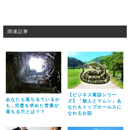
関連記事
【ビジネス寓話シリー
あなたも落ちるているか
ズ】「旅人とマムシ」あ
も…完璧を求めた営業が
なたもトップセールスに
落ちる穴とは？？
なれるお話