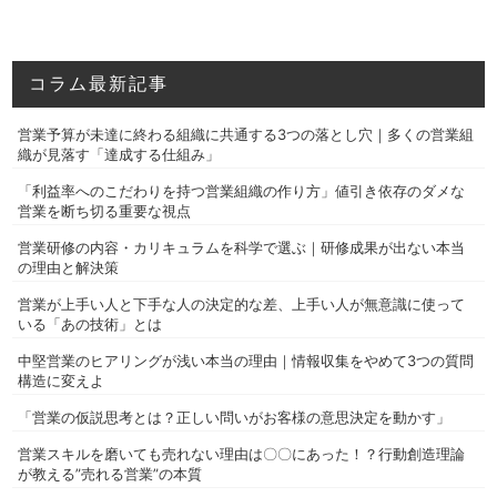
コラム最新記事
営業予算が未達に終わる組織に共通する3つの落とし穴｜多くの営業組
織が見落す「達成する仕組み」
「利益率へのこだわりを持つ営業組織の作り方」値引き依存のダメな
営業を断ち切る重要な視点
営業研修の内容・カリキュラムを科学で選ぶ｜研修成果が出ない本当
の理由と解決策
営業が上手い人と下手な人の決定的な差、上手い人が無意識に使って
いる「あの技術」とは
中堅営業のヒアリングが浅い本当の理由｜情報収集をやめて3つの質問
構造に変えよ
「営業の仮説思考とは？正しい問いがお客様の意思決定を動かす」
営業スキルを磨いても売れない理由は〇〇にあった！？行動創造理論
が教える”売れる営業”の本質