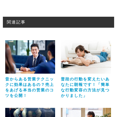
関連記事
昔からある営業テクニッ
普段の行動を変えたいあ
クに効果はあるの？売上
なたに朗報です！「簡単
をあげる本当の営業のコ
な行動変容の方法が見つ
ツを公開！
かりました」