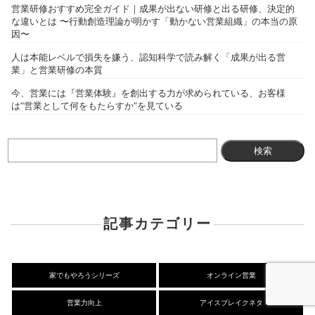
営業研修おすすめ完全ガイド｜成果が出ない研修と出る研修、決定的
な違いとは 〜行動創造理論が明かす「動かない営業組織」の本当の原
因〜
人は本能レベルで損失を嫌う、認知科学で読み解く「成果が出る営
業」と営業研修の本質
今、営業には『営業体験』を創出する力が求められている、お客様
は“営業として何をもたらすか”を見ている
検
索:
記事カテゴリー
家でもやろうシリーズ
オンライン営業
営業力向上
アイスブレイクネタ