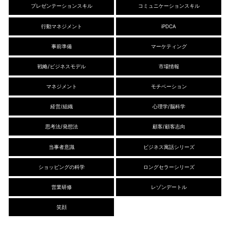
プレゼンテーションスキル
コミュニケーションスキル
行動マネジメント
iPDCA
事前準備
マーケティング
戦略/ビジネスモデル
市場情報
マネジメント
モチベーション
経営/組織
心理学/脳科学
思考法/発想法
顧客/顧客志向
当事者意識
ビジネス寓話シリーズ
ショッピングの科学
ロングセラーシリーズ
営業研修
レゾンデートル
笑顔