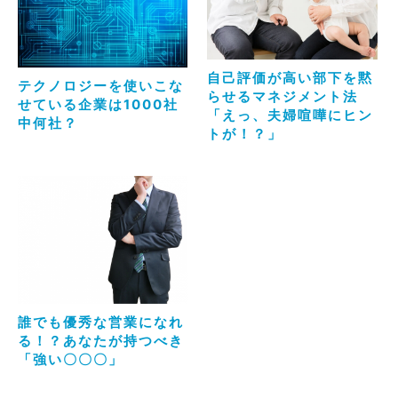
自己評価が高い部下を黙
テクノロジーを使いこな
らせるマネジメント法
せている企業は1000社
「えっ、夫婦喧嘩にヒン
中何社？
トが！？」
誰でも優秀な営業になれ
る！？あなたが持つべき
「強い〇〇〇」