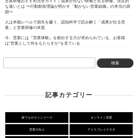
営業研修おすすめ完全ガイド｜成果が出ない研修と出る研修、決定的
な違いとは 〜行動創造理論が明かす「動かない営業組織」の本当の原
因〜
人は本能レベルで損失を嫌う、認知科学で読み解く「成果が出る営
業」と営業研修の本質
今、営業には『営業体験』を創出する力が求められている、お客様
は“営業として何をもたらすか”を見ている
検
索:
記事カテゴリー
家でもやろうシリーズ
オンライン営業
営業力向上
アイスブレイクネタ