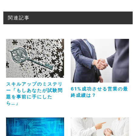
関連記事
スキルアップのミステリ
61%成功させる営業の最
ー「もしあなたが試験問
終成績は？
題を事前に手にした
ら…」