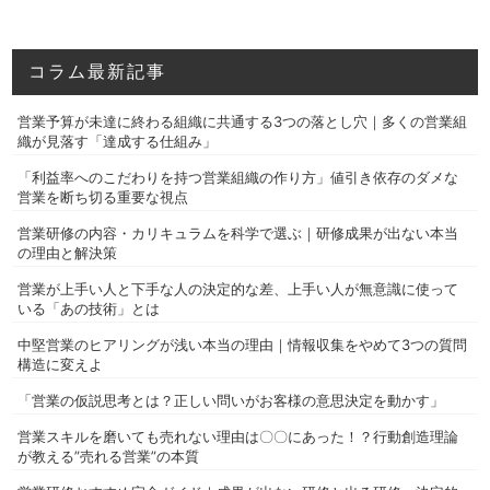
コラム最新記事
営業予算が未達に終わる組織に共通する3つの落とし穴｜多くの営業組
織が見落す「達成する仕組み」
「利益率へのこだわりを持つ営業組織の作り方」値引き依存のダメな
営業を断ち切る重要な視点
営業研修の内容・カリキュラムを科学で選ぶ｜研修成果が出ない本当
の理由と解決策
営業が上手い人と下手な人の決定的な差、上手い人が無意識に使って
いる「あの技術」とは
中堅営業のヒアリングが浅い本当の理由｜情報収集をやめて3つの質問
構造に変えよ
「営業の仮説思考とは？正しい問いがお客様の意思決定を動かす」
営業スキルを磨いても売れない理由は〇〇にあった！？行動創造理論
が教える”売れる営業”の本質