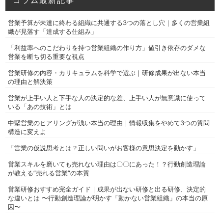
コラム最新記事
営業予算が未達に終わる組織に共通する3つの落とし穴｜多くの営業組
織が見落す「達成する仕組み」
「利益率へのこだわりを持つ営業組織の作り方」値引き依存のダメな
営業を断ち切る重要な視点
営業研修の内容・カリキュラムを科学で選ぶ｜研修成果が出ない本当
の理由と解決策
営業が上手い人と下手な人の決定的な差、上手い人が無意識に使って
いる「あの技術」とは
中堅営業のヒアリングが浅い本当の理由｜情報収集をやめて3つの質問
構造に変えよ
「営業の仮説思考とは？正しい問いがお客様の意思決定を動かす」
営業スキルを磨いても売れない理由は〇〇にあった！？行動創造理論
が教える”売れる営業”の本質
営業研修おすすめ完全ガイド｜成果が出ない研修と出る研修、決定的
な違いとは 〜行動創造理論が明かす「動かない営業組織」の本当の原
因〜