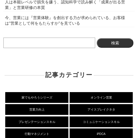
人は本能レベルで損失を嫌う、認知科学で読み解く「成果が出る営
業」と営業研修の本質
今、営業には『営業体験』を創出する力が求められている、お客様
は“営業として何をもたらすか”を見ている
検
索:
記事カテゴリー
家でもやろうシリーズ
オンライン営業
営業力向上
アイスブレイクネタ
プレゼンテーションスキル
コミュニケーションスキル
行動マネジメント
iPDCA