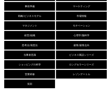
事前準備
マーケティング
戦略/ビジネスモデル
市場情報
マネジメント
モチベーション
経営/組織
心理学/脳科学
思考法/発想法
顧客/顧客志向
当事者意識
ビジネス寓話シリーズ
ショッピングの科学
ロングセラーシリーズ
営業研修
レゾンデートル
笑顔