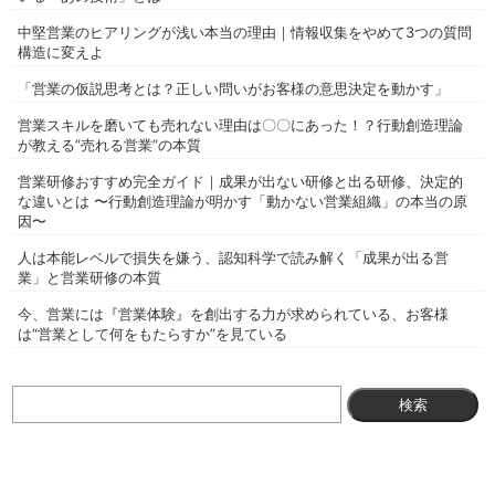
中堅営業のヒアリングが浅い本当の理由｜情報収集をやめて3つの質問
構造に変えよ
「営業の仮説思考とは？正しい問いがお客様の意思決定を動かす」
営業スキルを磨いても売れない理由は〇〇にあった！？行動創造理論
が教える”売れる営業”の本質
営業研修おすすめ完全ガイド｜成果が出ない研修と出る研修、決定的
な違いとは 〜行動創造理論が明かす「動かない営業組織」の本当の原
因〜
人は本能レベルで損失を嫌う、認知科学で読み解く「成果が出る営
業」と営業研修の本質
今、営業には『営業体験』を創出する力が求められている、お客様
は“営業として何をもたらすか”を見ている
検
索: