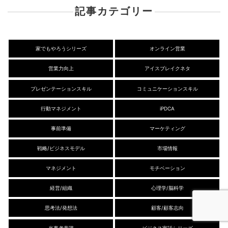
記事カテゴリー
家でもやろうシリーズ
オンライン営業
営業力向上
アイスブレイクネタ
プレゼンテーションスキル
コミュニケーションスキル
行動マネジメント
iPDCA
事前準備
マーケティング
戦略/ビジネスモデル
市場情報
マネジメント
モチベーション
経営/組織
心理学/脳科学
思考法/発想法
顧客/顧客志向
当事者意識
ビジネス寓話シリーズ